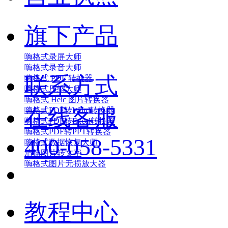
旗下产品
嗨格式录屏大师
嗨格式录音大师
联系方式
嗨格式 PDF 转换器
嗨格式压缩大师
嗨格式 Heic 图片转换器
在线客服
嗨格式PDF转Word转换器
嗨格式PDF转Excel转换器
嗨格式PDF转PPT转换器
400-058-5331
嗨格式数据恢复大师
清描图片转文字
嗨格式图片无损放大器
教程中心